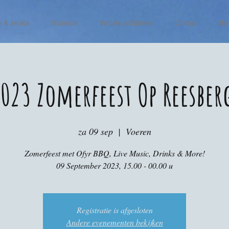
n & service
Impressie
Verdere activiteiten
Contact
Mor
023 Zomerfeest Op Reesber
za 09 sep
  |  
Voeren
Zomerfeest met Ofyr BBQ, Live Music, Drinks & More!
09 September 2023, 15.00 - 00.00 u
Registratie is afgesloten
Andere evenementen bekijken