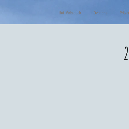
Hof Mabrouck
Over ons
Prijze
2